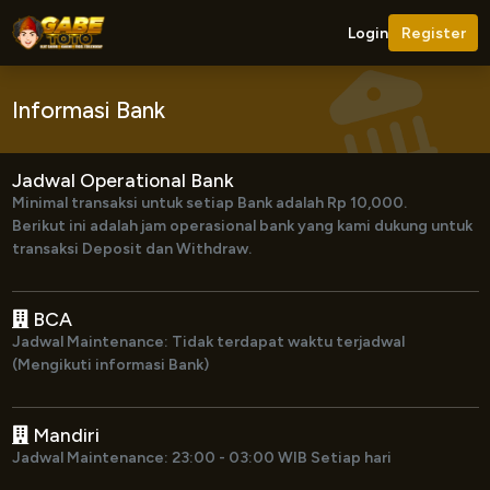
Login
Register
Informasi Bank
Jadwal Operational Bank
Minimal transaksi untuk setiap Bank adalah Rp 10,000.
Berikut ini adalah jam operasional bank yang kami dukung untuk
transaksi Deposit dan Withdraw.
BCA
Jadwal Maintenance: Tidak terdapat waktu terjadwal
(Mengikuti informasi Bank)
Mandiri
Jadwal Maintenance: 23:00 - 03:00 WIB Setiap hari